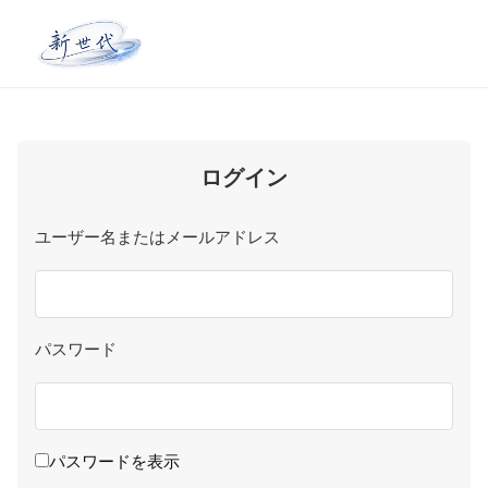
Skip
to
content
ログイン
ユーザー名またはメールアドレス
パスワード
パスワードを表示