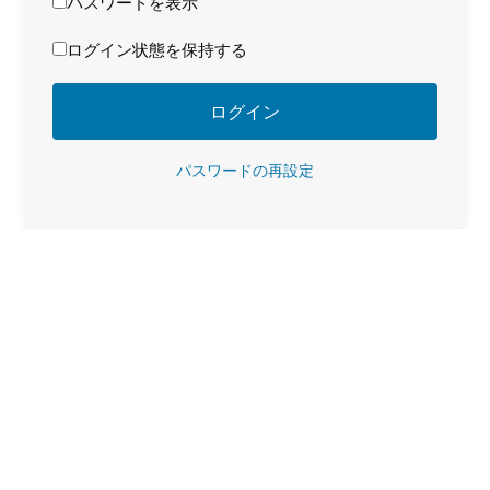
パスワードを表示
ログイン状態を保持する
パスワードの再設定