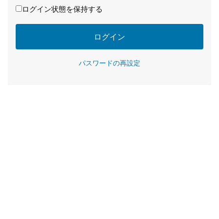
ログイン状態を保持する
パスワードの再設定