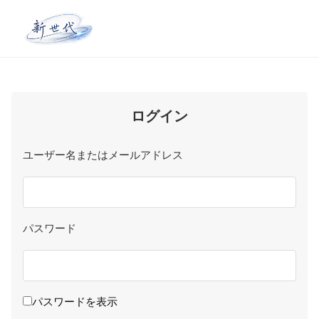
Skip
to
content
ログイン
ユーザー名またはメールアドレス
パスワード
パスワードを表示