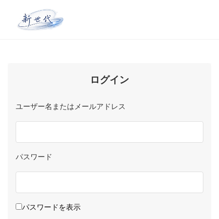
Skip
to
content
ログイン
ユーザー名またはメールアドレス
パスワード
パスワードを表示