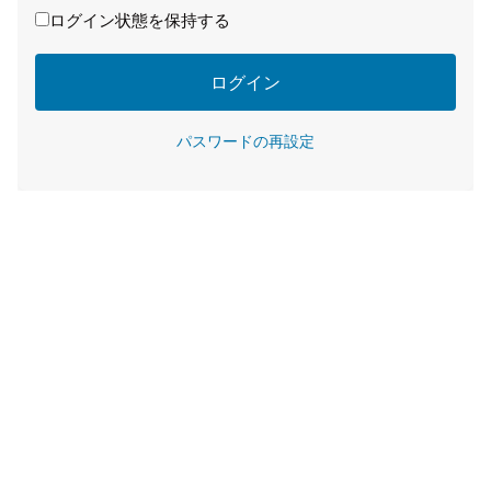
ログイン状態を保持する
パスワードの再設定