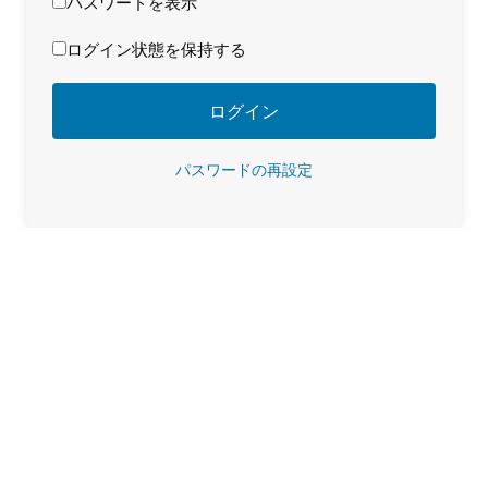
パスワードを表示
ログイン状態を保持する
パスワードの再設定