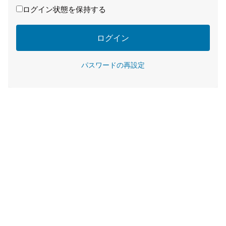
ログイン状態を保持する
パスワードの再設定