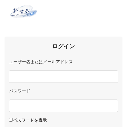
Skip
to
content
ログイン
ユーザー名またはメールアドレス
パスワード
パスワードを表示