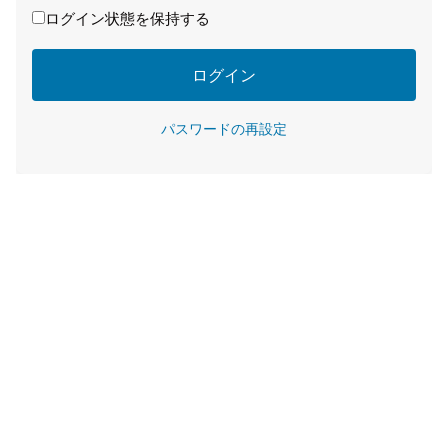
ログイン状態を保持する
パスワードの再設定