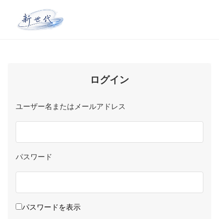
Skip
to
content
ログイン
ユーザー名またはメールアドレス
パスワード
パスワードを表示