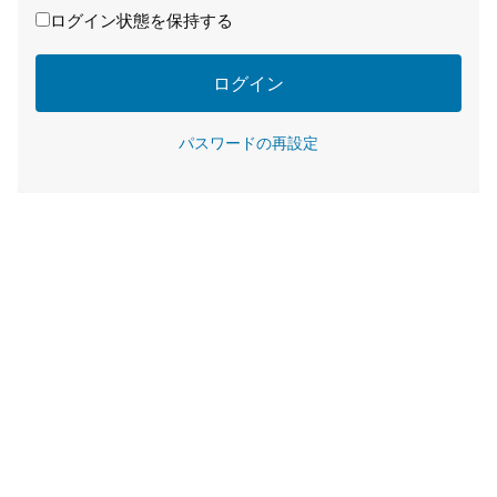
ログイン状態を保持する
パスワードの再設定