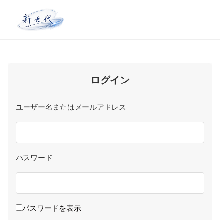
Skip
to
content
ログイン
ユーザー名またはメールアドレス
パスワード
パスワードを表示