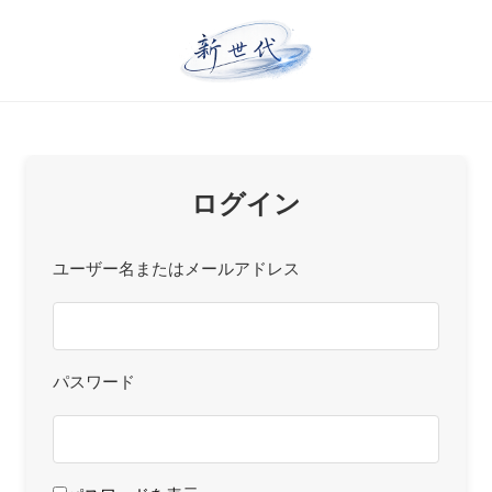
ログイン
ユーザー名またはメールアドレス
パスワード