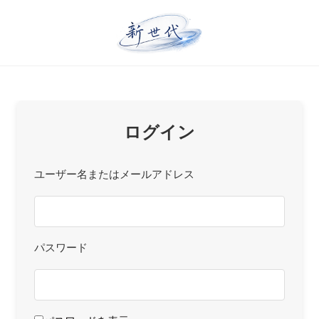
ログイン
ユーザー名またはメールアドレス
パスワード