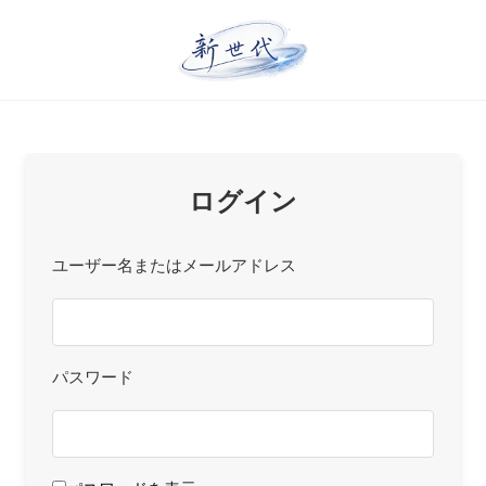
ログイン
ユーザー名またはメールアドレス
パスワード