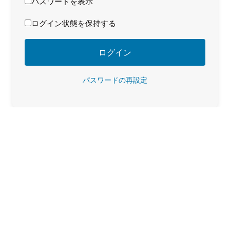
パスワードを表示
ログイン状態を保持する
パスワードの再設定